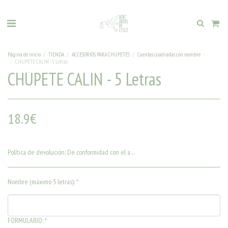
Página de inicio
TIENDA
ACCESORIOS PARA CHUPETES
Cuentas cuadradas con nombre
CHUPETE CALIN - 5 Letras
CHUPETE CALIN - 5 Letras
18.9
€
Política de devolución:
De conformidad con el artículo L. 221-28 del Código del Consumidor, el derecho de desistimiento está excluido para el "suministro de bienes hechos según las especificaciones del consumidor o claramente personalizados".
Nombre (máximo 5 letras):
*
FORMULARIO:
*