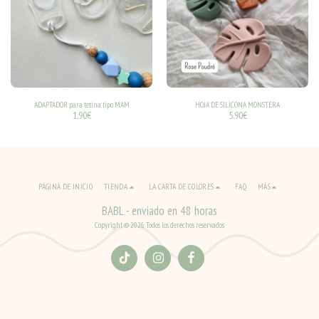
ADAPTADOR para tetina tipo MAM
HOJA DE SILICONA MONSTERA
1.90
€
5.90
€
PÁGINA DE INICIO
TIENDA
LA CARTA DE COLORES
FAQ
MÁS
BABL - enviado en 48 horas
Copyright © 2026 Todos los derechos reservados