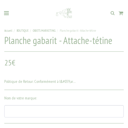
Accueil
BOUTIQUE
OBJETS MARKETING
Planche gabarit - Attache-tétine
Planche gabarit - Attache-tétine
25
€
Politique de Retour:
Conformément à l&#039;article L. 221-28 du code de la consommation , le droit de rétractation est exclu pour la &quot;fourniture de biens confectionnés selon les spécifications du consommateur ou nettement personnalisés&quot;.
Nom de votre marque: