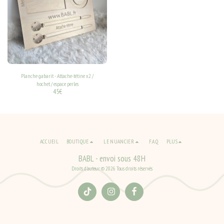
Planche gabarit - Attache-tétine x2 /
hochet / espace perles
45
€
ACCUEIL
BOUTIQUE
LE NUANCIER
F.A.Q
PLUS
BABL - envoi sous 48H
Droits d'auteur © 2026 Tous droits réservés