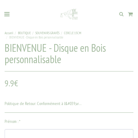
Accueil
BOUTIQUE
SOUVENIRS GRAVÉS
CERCLE 15CM
BIENVENUE - Disque en Bois personnalisable
BIENVENUE - Disque en Bois
personnalisable
9.9
€
Politique de Retour:
Conformément à l&#039;article L. 221-28 du code de la consommation , le droit de rétractation est exclu pour la &quot;fourniture de biens confectionnés selon les spécifications du consommateur ou nettement personnalisés&quot;.
Prénom :
*