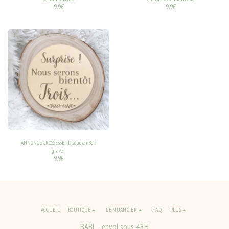
9.9
€
9.9
€
ANNONCE GROSSESSE - Disque en Bois
gravé -
9.9
€
ACCUEIL
BOUTIQUE
LE NUANCIER
F.A.Q
PLUS
BABL - envoi sous 48H