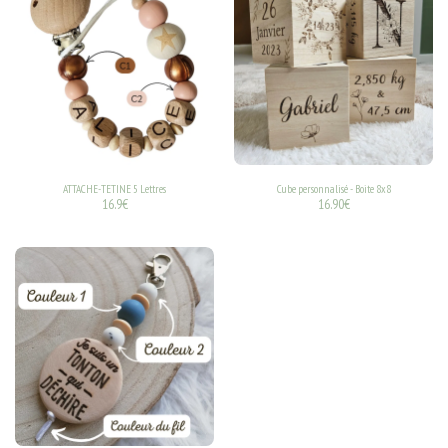
ATTACHE-TETINE 5 Lettres
Cube personnalisé - Boite 8x8
16.9
€
16.90
€