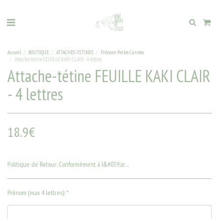
Accueil
BOUTIQUE
ATTACHES-TETINES
Prénom Perles Carrées
Attache-tétine FEUILLE KAKI CLAIR - 4 lettres
Attache-tétine FEUILLE KAKI CLAIR
- 4 lettres
18.9
€
Politique de Retour:
Conformément à l&#039;article L. 221-28 du code de la consommation , le droit de rétractation est exclu pour la &quot;fourniture de biens confectionnés selon les spécifications du consommateur ou nettement personnalisés&quot;.
Prénom (max 4 lettres):
*