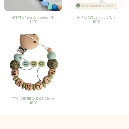
ADAPTATEUR pour tétine de type MAM
CONFIGURATEUR - Attache-Tétine
1.90
€
18.9
€
ATTACHE-TETINE CANELOU - 6 Lettres
18.9
€