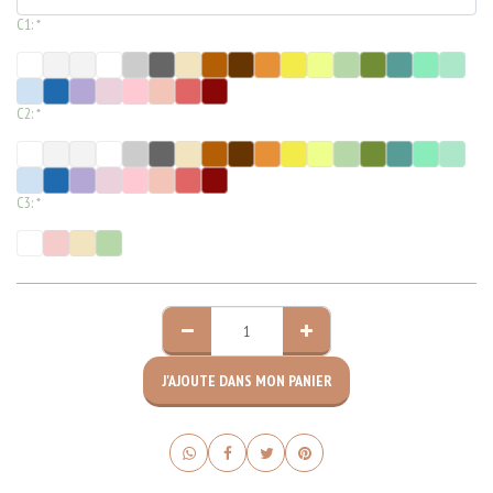
C1:
*
C2:
*
C3:
*
J'AJOUTE DANS MON PANIER