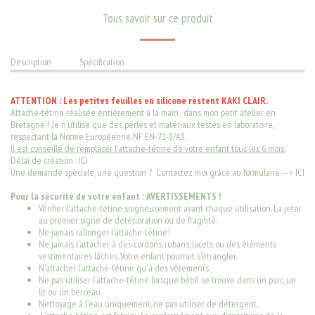
Tous savoir sur ce produit
Description
Spécification
ATTENTION : Les petites feuilles en silicone restent KAKI CLAIR.
Attache-tétine réalisée entièrement à la main , dans mon petit atelier en
Bretagne ! Je n'utilise que des perles et matériaux testés en laboratoire,
respectant la Norme Européenne NF EN-71-3/A3.
Il est conseillé de remplacer l'attache-tétine de votre enfant tous les 6 mois.
Délai de création : ICI
Une demande spéciale, une question ? Contactez moi grâce au formulaire -- >
ICI
Pour la sécurité de votre enfant : AVERTISSEMENTS !
Vérifier l'attache-tétine soigneusement avant chaque utilisation. La jeter
au premier signe de détérioration ou de fragilité.
Ne jamais rallonger l'attache-tétine!
Ne jamais l'attacher à des cordons, rubans, lacets ou des éléments
vestimentaires lâches. Votre enfant pourrait s'étrangler.
N'attacher l'attache-tétine qu'à des vêtements
Ne pas utiliser l'attache-tétine lorsque bébé se trouve dans un parc, un
lit ou un berceau.
Nettoyage à l'eau uniquement, ne pas utiliser de détergent.