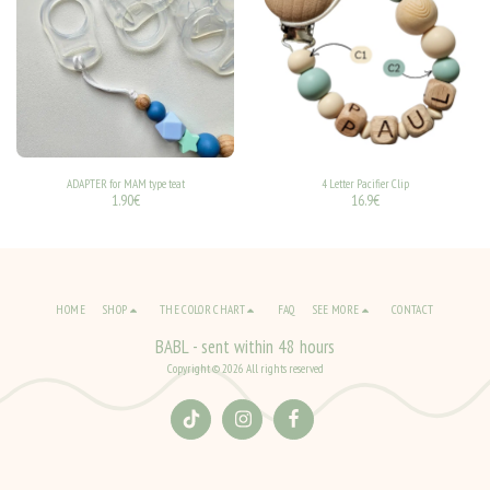
ADAPTER for MAM type teat
4 Letter Pacifier Clip
1.90
€
16.9
€
HOME
SHOP
THE COLOR CHART
FAQ
SEE MORE
CONTACT
BABL - sent within 48 hours
Copyright © 2026 All rights reserved