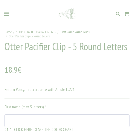
Home
SHOP
PACIFIER ATTACHMENTS
First Name Round Beads
Otter Pacifier Clip - 5 Round Letters
Otter Pacifier Clip - 5 Round Letters
18.9
€
Return Policy:
In accordance with Article L. 221-28 of the Consumer Code, the right of withdrawal is excluded for the "supply of goods made to the consumer's specifications or clearly personalized".
First name (max 5 letters):
*
C1:
*
CLICK HERE TO SEE THE COLOR CHART