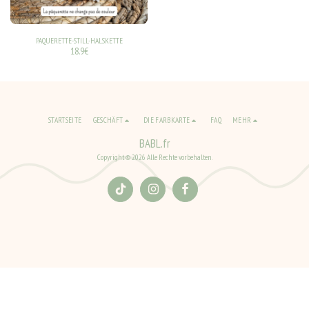
PAQUERETTE-STILL-HALSKETTE
18.9
€
STARTSEITE
GESCHÄFT
DIE FARBKARTE
FAQ
MEHR
BABL.fr
Copyright © 2026 Alle Rechte vorbehalten.