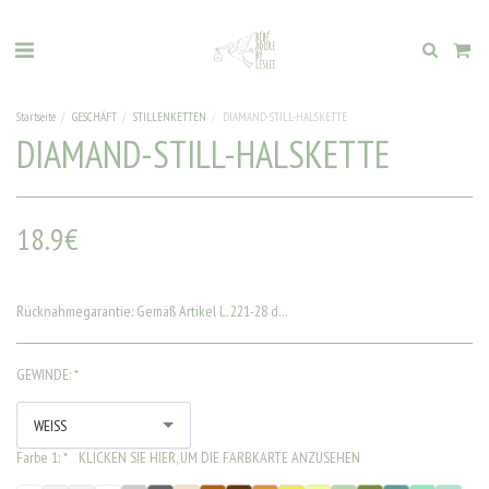
Startseite
GESCHÄFT
STILLENKETTEN
DIAMAND-STILL-HALSKETTE
DIAMAND-STILL-HALSKETTE
18.9
€
Rücknahmegarantie:
Gemäß Artikel L. 221-28 des Verbrauchergesetzbuchs ist das Widerrufsrecht für die „Lieferung von Waren, die nach den Spezifikationen des Verbrauchers angefertigt oder eindeutig personalisiert wurden“ ausgeschlossen.
GEWINDE:
*
WEISS
Farbe 1:
*
KLICKEN SIE HIER, UM DIE FARBKARTE ANZUSEHEN