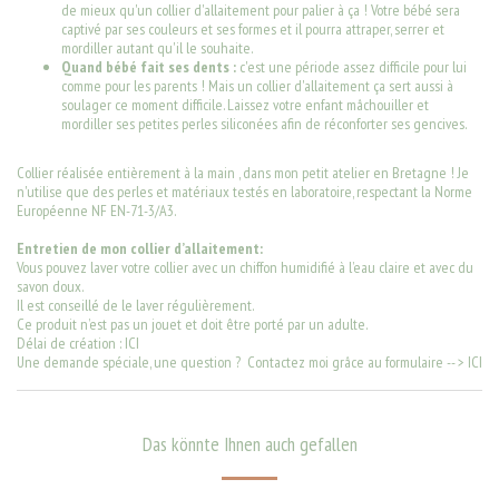
de mieux qu'un collier d'allaitement pour palier à ça ! Votre bébé sera
captivé par ses couleurs et ses formes et il pourra attraper, serrer et
mordiller autant qu'il le souhaite.
Quand bébé fait ses dents :
c'est une période assez difficile pour lui
comme pour les parents ! Mais un collier d'allaitement ça sert aussi à
soulager ce moment difficile. Laissez votre enfant mâchouiller et
mordiller ses petites perles siliconées afin de réconforter ses gencives.
Collier réalisée entièrement à la main , dans mon petit atelier en Bretagne ! Je
n'utilise que des perles et matériaux testés en laboratoire, respectant la Norme
Européenne NF EN-71-3/A3.
Entretien de mon collier d’allaitement:
Vous pouvez laver votre collier avec un chiffon humidifié à l’eau claire et avec du
savon doux.
Il est conseillé de le laver régulièrement.
Ce produit n’est pas un jouet et doit être porté par un adulte.
Délai de création : ICI
Une demande spéciale, une question ? Contactez moi grâce au formulaire -- >
ICI
Das könnte Ihnen auch gefallen